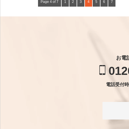
Page 4 of 7
1
2
3
4
5
6
7
お電
012
電話受付時間