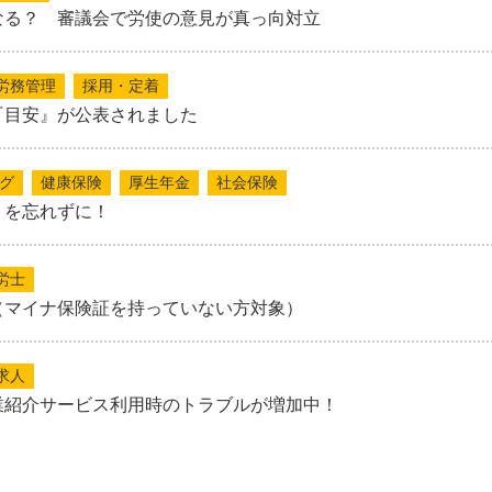
なる？ 審議会で労使の意見が真っ向対立
労務管理
採用・定着
『目安』が公表されました
グ
健康保険
厚生年金
社会保険
」を忘れずに！
労士
（マイナ保険証を持っていない方対象）
求人
業紹介サービス利用時のトラブルが増加中！