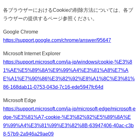
各ブラウザーにおけるCookieの削除方法については、各ブ
ラウザーの提供するページ参照ください。
Google Chrome
https://support.google.com/chrome/answer/95647
Microsoft Internet Explorer
https://support.microsoft.com/ja-jp/windows/cookie-%E3%8
1%AE%E5%89%8A%E9%99%A4%E3%81%A8%E7%A
E%A1%E7%90%86%E3%82%92%E8%A1%8C%E3%81%
86-168dab11-0753-043d-7c16-ede5947fc64d
Microsoft Edge
https://support.microsoft.com/ja-jp/microsoft-edge/microsoft-e
dge-%E3%81%A7-cookie-%E3%82%92%E5%89%8A%E
9%99%A4%E3%81%99%E3%82%8B-63947406-40ac-c3b
8-57b9-2a946a29ae09