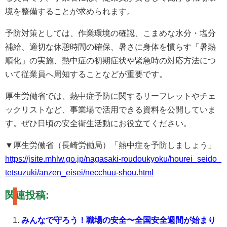
境を整備することが求められます。
予防対策としては、作業環境の確認、こまめな水分・塩分
補給、適切な休憩時間の確保、暑さに身体を慣らす「暑熱
順化」の実施、熱中症の初期症状や緊急時の対応方法につ
いて従業員へ周知することなどが重要です。
厚生労働省では、熱中症予防に関するリーフレットやチェ
ックリストなど、事業場で活用できる資料を公開していま
す。ぜひ日頃の安全衛生活動にお役立てください。
▼厚生労働省（長崎労働局）「熱中症を予防しましょう」
https://jsite.mhlw.go.jp/nagasaki-roudoukyoku/hourei_seido_
tetsuzuki/anzen_eisei/necchuu-shou.html
関連投稿:
みんなで守ろう！職場の安全〜全国安全週間が始まり