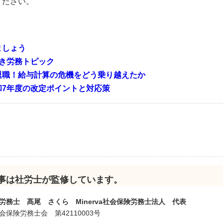
ください。
ましょう
き労務トピック
退職！給与計算の危機をどう乗り越えたか
和7年度の改定ポイントと対応策
）
事は社労士が監修しています。
労務士 髙尾 さくら Minerva社会保険労務士法人 代表
会保険労務士会 第42110003号