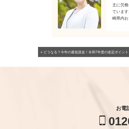
主に労務
ています
崎県内お
« どうなる？今年の最低賃金！令和7年度の改定ポイン
お電
012