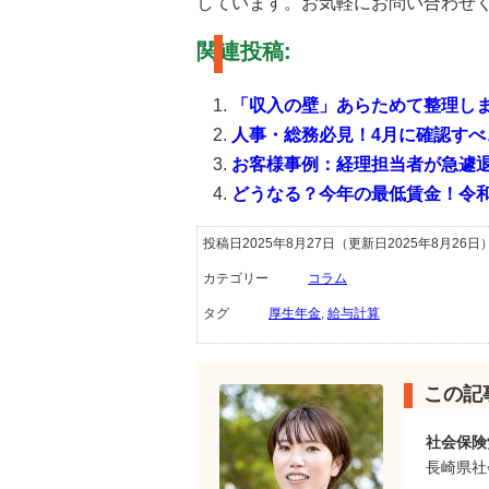
しています。お気軽にお問い合わせ
関連投稿:
「収入の壁」あらためて整理し
人事・総務必見！4月に確認すべ
お客様事例：経理担当者が急遽
どうなる？今年の最低賃金！令
投稿日2025年8月27日
（更新日2025年8月26日
カテゴリー
コラム
タグ
厚生年金
,
給与計算
この記
社会保険
長崎県社