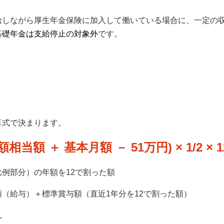
給しながら厚生年金保険に加入して働いている場合に、一定の
基礎年金は支給停止の対象外
です。
算式で決まります。
当額 ＋ 基本月額 － 51万円) × 1/2 × 1
例部分）の年額を12で割った額
（給与）＋標準賞与額（直近1年分を12で割った額）
し